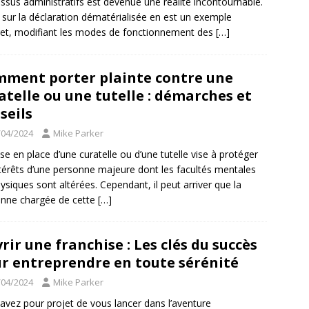
ssus administratifs est devenue une réalité incontournable.
i sur la déclaration dématérialisée en est un exemple
et, modifiant les modes de fonctionnement des
[…]
ment porter plainte contre une
atelle ou une tutelle : démarches et
seils
/04/2024
Mike Parker
se en place d’une curatelle ou d’une tutelle vise à protéger
ntérêts d’une personne majeure dont les facultés mentales
ysiques sont altérées. Cependant, il peut arriver que la
nne chargée de cette
[…]
rir une franchise : Les clés du succès
r entreprendre en toute sérénité
/04/2024
Mike Parker
avez pour projet de vous lancer dans l’aventure