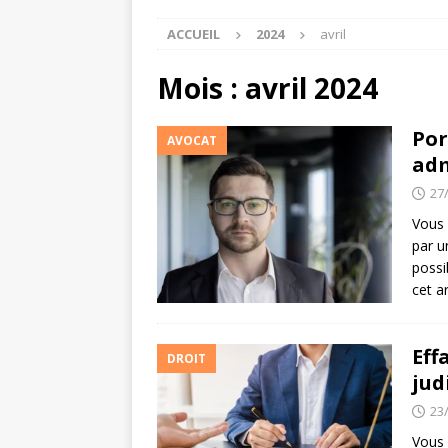
ACCUEIL
2024
avril
Mois :
avril 2024
Por
AVOCAT
adm
27
Vous 
par u
possi
cet a
Eff
DROIT
jud
23
Vous 