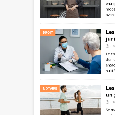
entre
modèl
avant
Les
DROIT
jur
07
Le co
d’un 
entac
nullit
Les
NOTAIRE
un 
03
Se ma