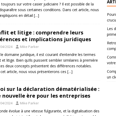
ART
 toujours sur votre casier judiciaire ? Il est possible de la
 disparaître sous certaines conditions. Dans cet article, nous
Pourq
expliquons en détail
[…]
cruci
Les d
flit et litige : comprendre leurs
prime
férences et implications juridiques
Retro
/04/2024
Mike Parker
compa
le domaine juridique, il est courant d’entendre les termes
Comme
t et litige. Bien qu’ils puissent sembler similaires à première
votre
ces deux concepts présentent des différences notables.
Compa
cet article, nous vous présenterons ces
[…]
un cli
loi sur la déclaration dématérialisée :
 nouvelle ère pour les entreprises
/04/2024
Mike Parker
nde évolue à une vitesse fulgurante, et la digitalisation des