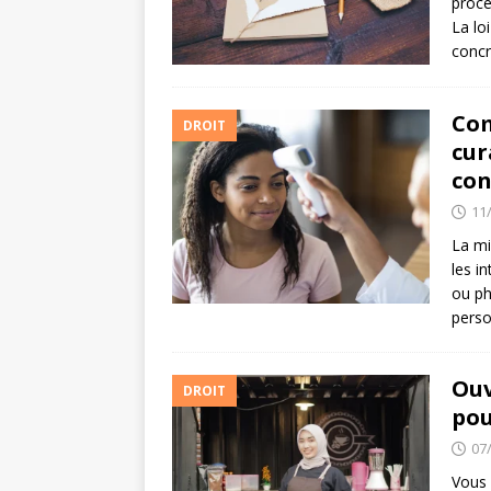
proce
La lo
concr
Com
DROIT
cur
con
11
La mi
les i
ou ph
perso
Ouv
DROIT
pou
07
Vous 