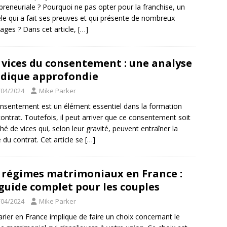
preneuriale ? Pourquoi ne pas opter pour la franchise, un
e qui a fait ses preuves et qui présente de nombreux
ages ? Dans cet article,
[…]
 vices du consentement : une analyse
idique approfondie
/04/2024
Mike Parker
nsentement est un élément essentiel dans la formation
contrat. Toutefois, il peut arriver que ce consentement soit
hé de vices qui, selon leur gravité, peuvent entraîner la
é du contrat. Cet article se
[…]
 régimes matrimoniaux en France :
guide complet pour les couples
/04/2024
Mike Parker
rier en France implique de faire un choix concernant le