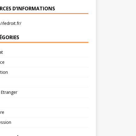
RCES D’INFORMATIONS
//ledroit.fr/
ÉGORIES
at
rce
tion
 Etranger
re
ession