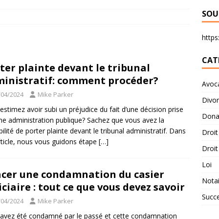
SOU
https:
CAT
ter plainte devant le tribunal
inistratif: comment procéder?
Avoc
/04/2024
Mike Parker
Divo
estimez avoir subi un préjudice du fait d’une décision prise
Dona
ne administration publique? Sachez que vous avez la
bilité de porter plainte devant le tribunal administratif. Dans
Droit
rticle, nous vous guidons étape
[…]
Droit
Loi
acer une condamnation du casier
Notai
iciaire : tout ce que vous devez savoir
Succ
/04/2024
Mike Parker
avez été condamné par le passé et cette condamnation