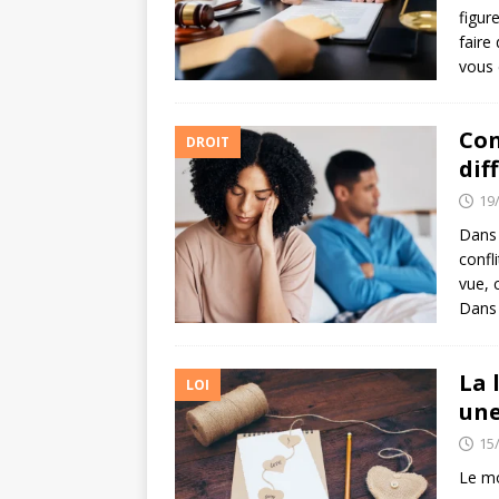
figure
faire
vous 
Con
DROIT
dif
19
Dans 
confli
vue, 
Dans 
La 
LOI
une
15
Le mo