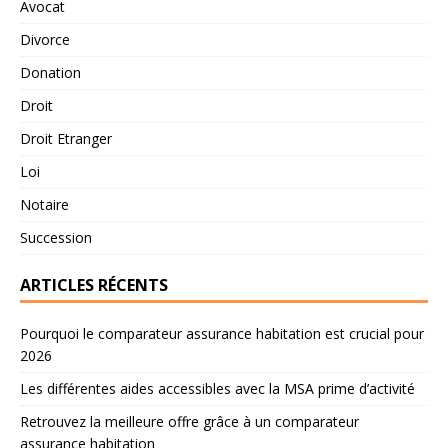
Avocat
Divorce
Donation
Droit
Droit Etranger
Loi
Notaire
Succession
ARTICLES RÉCENTS
Pourquoi le comparateur assurance habitation est crucial pour
2026
Les différentes aides accessibles avec la MSA prime d’activité
Retrouvez la meilleure offre grâce à un comparateur
assurance habitation