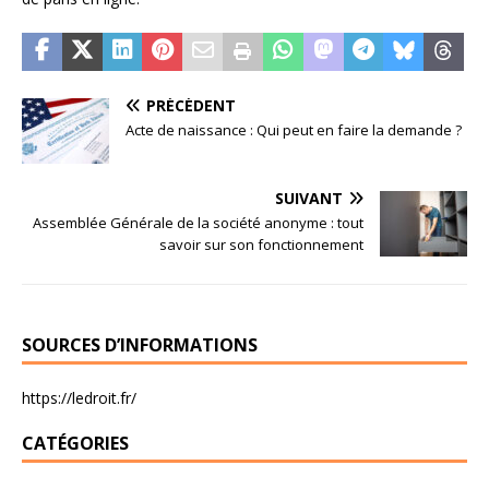
PRÉCÉDENT
Acte de naissance : Qui peut en faire la demande ?
SUIVANT
Assemblée Générale de la société anonyme : tout
savoir sur son fonctionnement
SOURCES D’INFORMATIONS
https://ledroit.fr/
CATÉGORIES