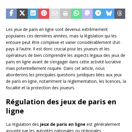
Les jeux de paris en ligne sont devenus extrêmement
populaires ces dernières années, mais la législation qui les
entoure peut être complexe et varier considérablement d’un
pays à l’autre. Il est donc crucial pour les joueurs et les
opérateurs de bien comprendre les aspects légaux des jeux de
paris en ligne avant de s’engager dans cette activité lucrative
mais potentiellement risquée. Dans cet article, nous
aborderons les principales questions juridiques liées aux jeux
de paris en ligne, notamment la réglementation, les licences, la
fiscalité et la protection des joueurs.
Régulation des jeux de paris en
ligne
La régulation des
jeux de paris en ligne
est généralement
assurée par les autorités nationales ou régionales