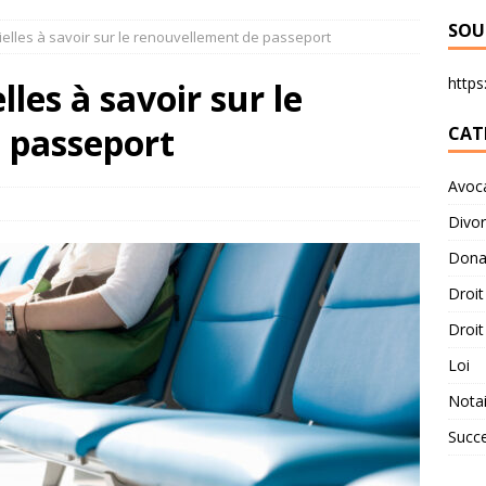
SOU
elles à savoir sur le renouvellement de passeport
https:
lles à savoir sur le
 passeport
CAT
Avoc
Divo
Dona
Droit
Droit
Loi
Notai
Succ