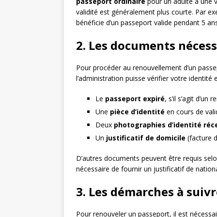
passeport ordinaire
pour un adulte a une v
validité est généralement plus courte. Par e
bénéficie d’un passeport valide pendant 5 ans
2. Les documents nécess
Pour procéder au renouvellement d’un passepo
l’administration puisse vérifier votre identité e
Le
passeport expiré
, s’il s’agit d’u
Une
pièce d’identité
en cours de valid
Deux
photographies d’identité réc
Un
justificatif de domicile
(facture d
D’autres documents peuvent être requis selon 
nécessaire de fournir un justificatif de nationa
3. Les démarches à suiv
Pour renouveler un passeport, il est nécessa