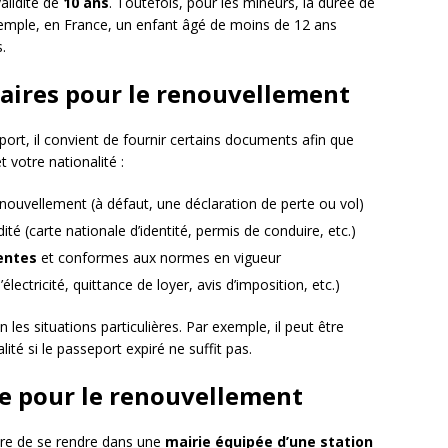
alidité de
10 ans
. Toutefois, pour les mineurs, la durée de
xemple, en France, un enfant âgé de moins de 12 ans
.
aires pour le renouvellement
rt, il convient de fournir certains documents afin que
t votre nationalité :
n renouvellement (à défaut, une déclaration de perte ou vol)
ité (carte nationale d’identité, permis de conduire, etc.)
entes
et conformes aux normes en vigueur
’électricité, quittance de loyer, avis d’imposition, etc.)
les situations particulières. Par exemple, il peut être
lité si le passeport expiré ne suffit pas.
re pour le renouvellement
ire de se rendre dans une
mairie équipée d’une station