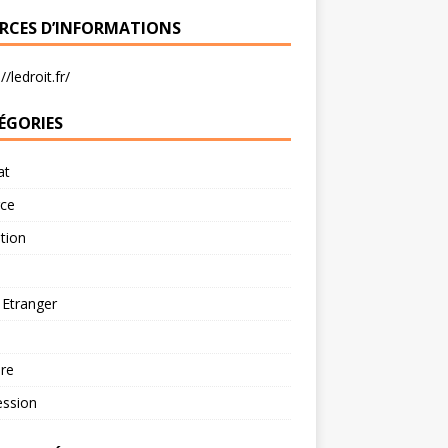
RCES D’INFORMATIONS
//ledroit.fr/
ÉGORIES
at
rce
tion
 Etranger
re
ession