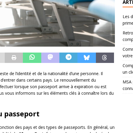
ART
Les d
prime
Retro
compa
Comme
votre
Compa
un cli
te de l’identité et de la nationalité d’une personne. Il
d’entrer dans certains pays. Le renouvellement du
MSA p
ectuer lorsque son passeport arrive à expiration ou est
conna
ous vous informons sur les éléments clés à connaître lors du
du passeport
fonction des pays et des types de passeports. En général, un