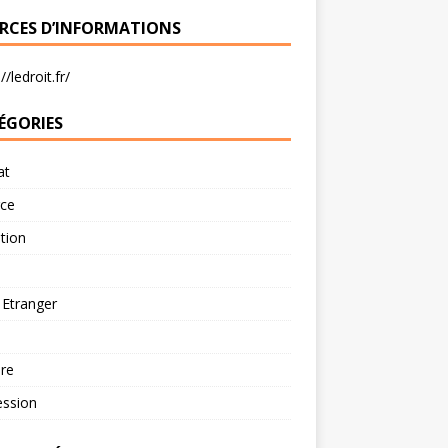
RCES D’INFORMATIONS
//ledroit.fr/
ÉGORIES
at
rce
tion
 Etranger
re
ession