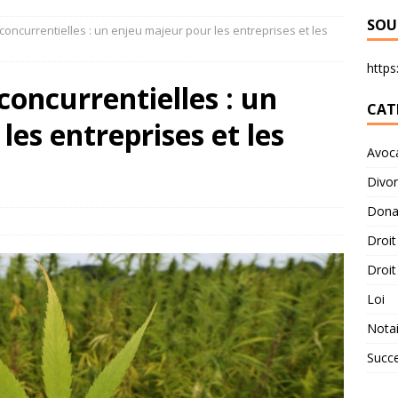
SOU
concurrentielles : un enjeu majeur pour les entreprises et les
https:
concurrentielles : un
CAT
es entreprises et les
Avoc
Divo
Dona
Droit
Droit
Loi
Notai
Succ