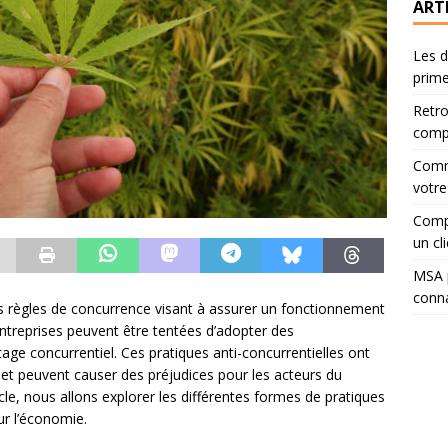
ART
Les d
prime
Retro
compa
Comme
votre
Compa
un cli
MSA p
conna
 règles de concurrence visant à assurer un fonctionnement
entreprises peuvent être tentées d’adopter des
age concurrentiel. Ces pratiques anti-concurrentielles ont
t peuvent causer des préjudices pour les acteurs du
e, nous allons explorer les différentes formes de pratiques
ur l’économie.