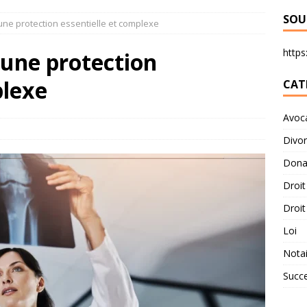
SOU
: une protection essentielle et complexe
https:
: une protection
plexe
CAT
Avoc
Divo
Dona
Droit
Droit
Loi
Notai
Succ