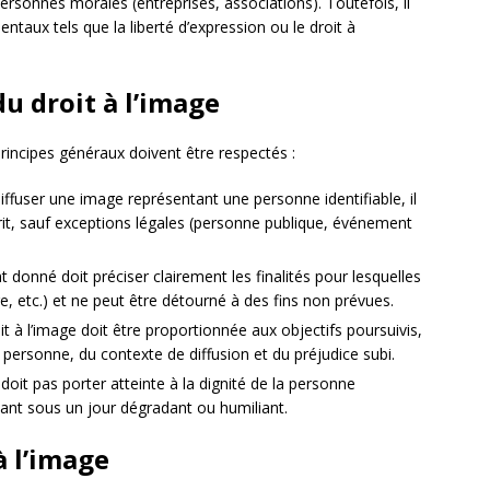
ersonnes morales (entreprises, associations). Toutefois, il
entaux tels que la liberté d’expression ou le droit à
u droit à l’image
principes généraux doivent être respectés :
iffuser une image représentant une personne identifiable, il
rit, sauf exceptions légales (personne publique, événement
 donné doit préciser clairement les finalités pour lesquelles
age, etc.) et ne peut être détourné à des fins non prévues.
oit à l’image doit être proportionnée aux objectifs poursuivis,
 personne, du contexte de diffusion et du préjudice subi.
 doit pas porter atteinte à la dignité de la personne
nt sous un jour dégradant ou humiliant.
à l’image