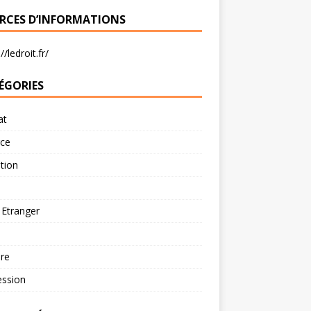
RCES D’INFORMATIONS
//ledroit.fr/
ÉGORIES
at
rce
tion
 Etranger
re
ession