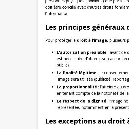
personnes physiques (individus) que par les p
doit être concilié avec d’autres droits fondam
l’information.
Les principes généraux d
Pour protéger le
droit à l’image
, plusieurs 
L’autorisation préalable
: avant de d
est nécessaire d’obtenir son accord éc
public).
La finalité légitime
: le consentement
l’image sera utilisée (publicité, report
La proportionnalité
: l’atteinte au dr
en tenant compte de la notoriété de la
Le respect de la dignité
: l’image ne
représentée, notamment en la présenta
Les exceptions au droit 