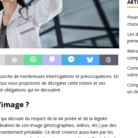
ART
Pourq
cruci
Les d
prime
Retro
compa
Comme
votre
ui suscite de nombreuses interrogations et préoccupations. En
nous vous proposons de décrypter cette notion et ses
Compa
t obligations qui en découlent.
un cli
l’image ?
ui découle du respect de la vie privée et de la dignité
ilisation de son image (photographies, vidéos, etc.) par des
consentement préalable. Ce droit s’exerce aussi bien par les