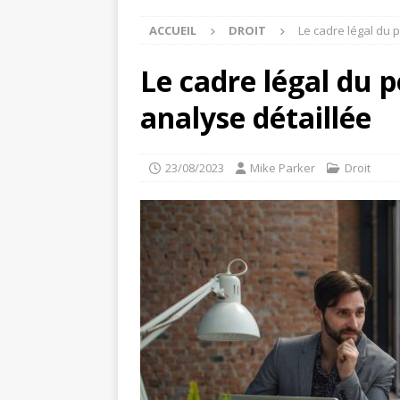
ACCUEIL
DROIT
Le cadre légal du p
Le cadre légal du p
analyse détaillée
23/08/2023
Mike Parker
Droit