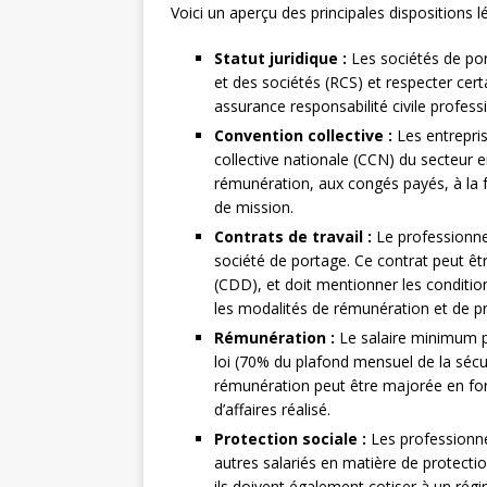
Voici un aperçu des principales dispositions l
Statut juridique :
Les sociétés de po
et des sociétés (RCS) et respecter certa
assurance responsabilité civile professi
Convention collective :
Les entrepris
collective nationale (CCN) du secteur e
rémunération, aux congés payés, à la 
de mission.
Contrats de travail :
Le professionnel
société de portage. Ce contrat peut ê
(CDD), et doit mentionner les conditions
les modalités de rémunération et de pr
Rémunération :
Le salaire minimum pe
loi (70% du plafond mensuel de la sécur
rémunération peut être majorée en fon
d’affaires réalisé.
Protection sociale :
Les professionne
autres salariés en matière de protectio
ils doivent également cotiser à un rég