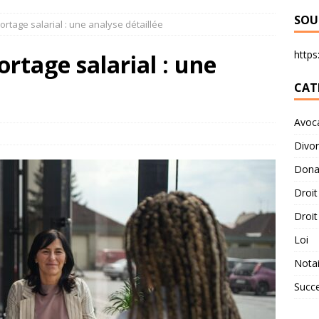
SOU
ortage salarial : une analyse détaillée
https:
ortage salarial : une
CAT
Avoc
Divo
Dona
Droit
Droit
Loi
Notai
Succ