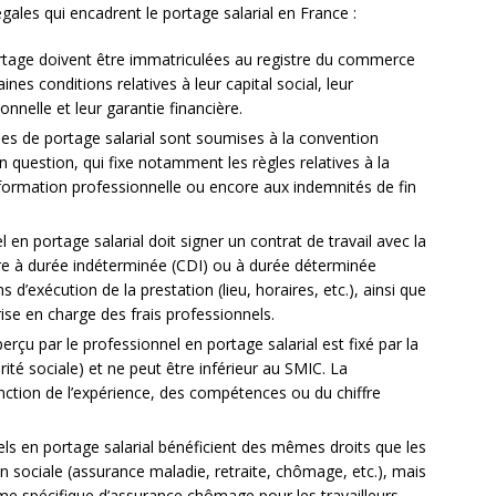
égales qui encadrent le portage salarial en France :
rtage doivent être immatriculées au registre du commerce
ines conditions relatives à leur capital social, leur
onnelle et leur garantie financière.
es de portage salarial sont soumises à la convention
n question, qui fixe notamment les règles relatives à la
formation professionnelle ou encore aux indemnités de fin
 en portage salarial doit signer un contrat de travail avec la
tre à durée indéterminée (CDI) ou à durée déterminée
 d’exécution de la prestation (lieu, horaires, etc.), ainsi que
ise en charge des frais professionnels.
rçu par le professionnel en portage salarial est fixé par la
ité sociale) et ne peut être inférieur au SMIC. La
ction de l’expérience, des compétences ou du chiffre
ls en portage salarial bénéficient des mêmes droits que les
n sociale (assurance maladie, retraite, chômage, etc.), mais
ime spécifique d’assurance chômage pour les travailleurs