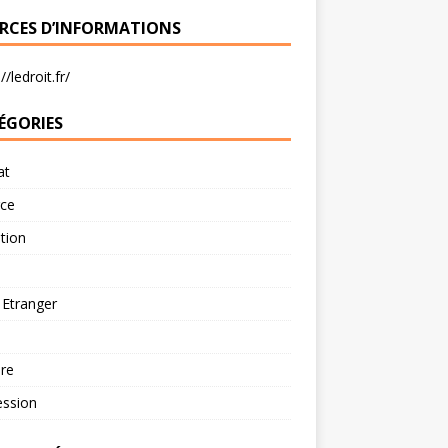
RCES D’INFORMATIONS
//ledroit.fr/
ÉGORIES
at
rce
tion
 Etranger
re
ession