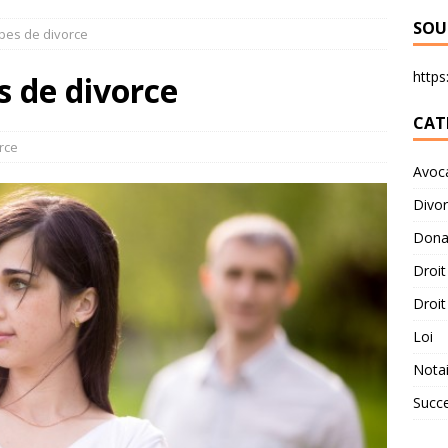
SOU
ypes de divorce
https:
s de divorce
CAT
rce
Avoc
Divo
Dona
Droit
Droit
Loi
Notai
Succ