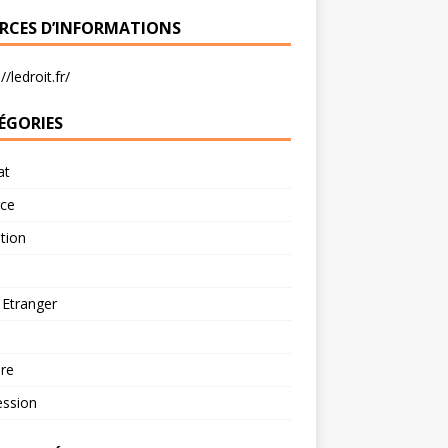
RCES D’INFORMATIONS
//ledroit.fr/
ÉGORIES
at
rce
tion
 Etranger
re
ession